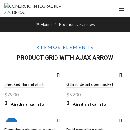
Home
Product ajax arrows
XTEMOS ELEMENTS
PRODUCT GRID WITH AJAX ARROW
Jhecked flannel shirt
Gthnic detail open jacket
$
79.00
$
59.00
Añadir al carrito
Añadir al carrito
-13%